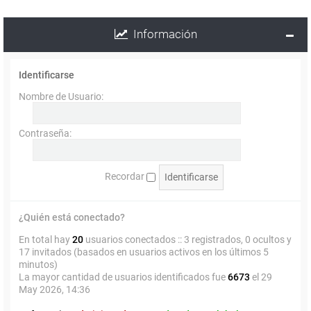
Información
Identificarse
Nombre de Usuario:
Contraseña:
Recordar
¿Quién está conectado?
En total hay
20
usuarios conectados :: 3 registrados, 0 ocultos y
17 invitados (basados en usuarios activos en los últimos 5
minutos)
La mayor cantidad de usuarios identificados fue
6673
el 29
May 2026, 14:36