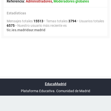
Referencia:
Administradores
,
Moderadores globales
Estadísticas
Mensajes totales
15513
• Temas totales
3794
• Usuarios totales
6575
• Nuestro usuario más reciente es
tic.ies.madridsur.madrid
Powered by
phpBB
™
Índice general
Todos los horarios
Privacidad
Borrar cookies
Condiciones
Contáctanos
EducaMadrid
Traducción al español por
phpBB España
-
son
UTC+02:00
Plataforma Educativa. Comunidad de Madrid
-
Ayuda
(en ventana nueva)
Certificación
Buzó
de
anóni