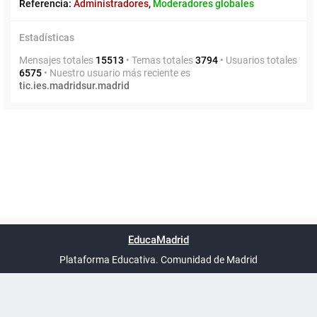
Referencia:
Administradores
,
Moderadores globales
Estadísticas
Mensajes totales
15513
• Temas totales
3794
• Usuarios totales
6575
• Nuestro usuario más reciente es
tic.ies.madridsur.madrid
Powered by
phpBB
™
Índice general
Todos los horarios
Privacidad
Borrar cookies
Condiciones
Contáctanos
EducaMadrid
Traducción al español por
phpBB España
-
son
UTC+02:00
Plataforma Educativa. Comunidad de Madrid
-
Ayuda
(en ventana nueva)
Certificación
Buzó
de
anóni