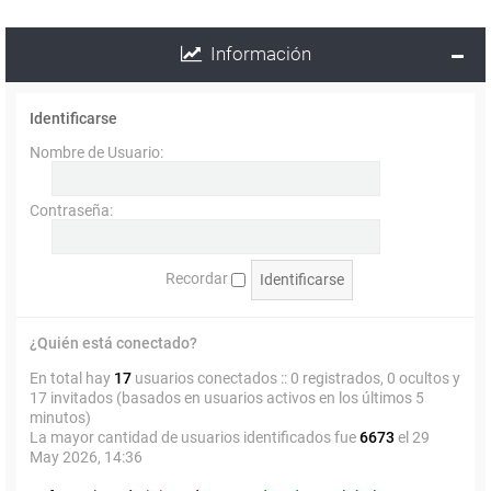
Información
Identificarse
Nombre de Usuario:
Contraseña:
Recordar
¿Quién está conectado?
En total hay
17
usuarios conectados :: 0 registrados, 0 ocultos y
17 invitados (basados en usuarios activos en los últimos 5
minutos)
La mayor cantidad de usuarios identificados fue
6673
el 29
May 2026, 14:36