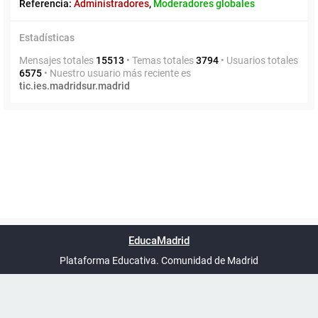
Referencia:
Administradores
,
Moderadores globales
Estadísticas
Mensajes totales
15513
• Temas totales
3794
• Usuarios totales
6575
• Nuestro usuario más reciente es
tic.ies.madridsur.madrid
Powered by
phpBB
™
Índice general
Todos los horarios
Privacidad
Borrar cookies
Condiciones
Contáctanos
EducaMadrid
Traducción al español por
phpBB España
-
son
UTC+02:00
Plataforma Educativa. Comunidad de Madrid
-
Ayuda
(en ventana nueva)
Certificación
Buzó
de
anóni