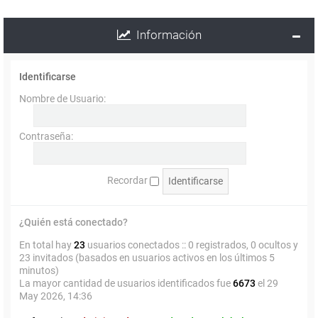
Información
Identificarse
Nombre de Usuario:
Contraseña:
Recordar
¿Quién está conectado?
En total hay
23
usuarios conectados :: 0 registrados, 0 ocultos y
23 invitados (basados en usuarios activos en los últimos 5
minutos)
La mayor cantidad de usuarios identificados fue
6673
el 29
May 2026, 14:36