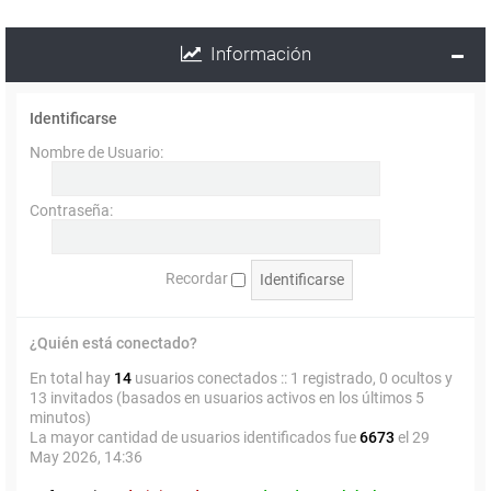
Información
Identificarse
Nombre de Usuario:
Contraseña:
Recordar
¿Quién está conectado?
En total hay
14
usuarios conectados :: 1 registrado, 0 ocultos y
13 invitados (basados en usuarios activos en los últimos 5
minutos)
La mayor cantidad de usuarios identificados fue
6673
el 29
May 2026, 14:36