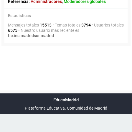
Referencia:
Administradores
,
Moderadores globales
Estadísticas
Mensajes totales
15513
• Temas totales
3794
• Usuarios totales
6575
• Nuestro usuario más reciente es
tic.ies.madridsur.madrid
Powered by
phpBB
™
Índice general
Todos los horarios
Privacidad
Borrar cookies
Condiciones
Contáctanos
EducaMadrid
Traducción al español por
phpBB España
-
son
UTC+02:00
Plataforma Educativa. Comunidad de Madrid
-
Ayuda
(en ventana nueva)
Certificación
Buzó
de
anóni