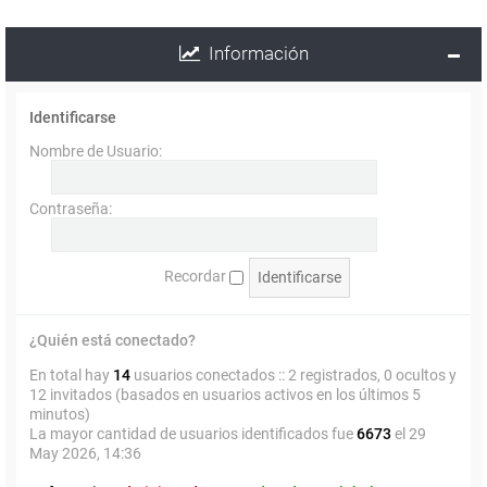
Información
Identificarse
Nombre de Usuario:
Contraseña:
Recordar
¿Quién está conectado?
En total hay
14
usuarios conectados :: 2 registrados, 0 ocultos y
12 invitados (basados en usuarios activos en los últimos 5
minutos)
La mayor cantidad de usuarios identificados fue
6673
el 29
May 2026, 14:36