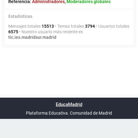
Referencia:
Administradores
,
Moderadores globales
Estadísticas
Mensajes totales
15513
• Temas totales
3794
• Usuarios totales
6575
• Nuestro usuario más reciente es
tic.ies.madridsur.madrid
Powered by
phpBB
™
Índice general
Todos los horarios
Privacidad
Borrar cookies
Condiciones
Contáctanos
EducaMadrid
Traducción al español por
phpBB España
-
son
UTC+02:00
Plataforma Educativa. Comunidad de Madrid
-
Ayuda
(en ventana nueva)
Certificación
Buzó
de
anóni