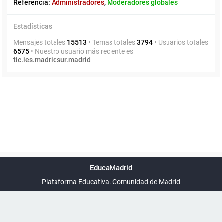
Referencia:
Administradores
,
Moderadores globales
Estadísticas
Mensajes totales
15513
• Temas totales
3794
• Usuarios totales
6575
• Nuestro usuario más reciente es
tic.ies.madridsur.madrid
Powered by
phpBB
™
Índice general
Todos los horarios
Privacidad
Borrar cookies
Condiciones
Contáctanos
EducaMadrid
Traducción al español por
phpBB España
-
son
UTC+02:00
Plataforma Educativa. Comunidad de Madrid
-
Ayuda
(en ventana nueva)
Certificación
Buzó
de
anóni