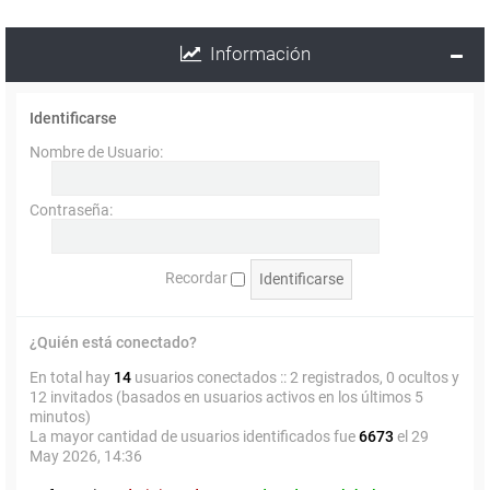
Información
Identificarse
Nombre de Usuario:
Contraseña:
Recordar
¿Quién está conectado?
En total hay
14
usuarios conectados :: 2 registrados, 0 ocultos y
12 invitados (basados en usuarios activos en los últimos 5
minutos)
La mayor cantidad de usuarios identificados fue
6673
el 29
May 2026, 14:36