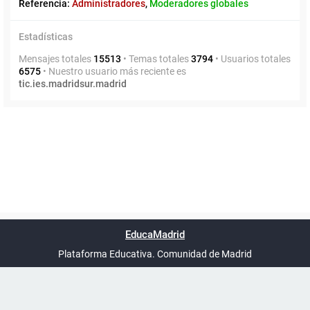
Referencia:
Administradores
,
Moderadores globales
Estadísticas
Mensajes totales
15513
• Temas totales
3794
• Usuarios totales
6575
• Nuestro usuario más reciente es
tic.ies.madridsur.madrid
Powered by
phpBB
™
Índice general
Todos los horarios
Privacidad
Borrar cookies
Condiciones
Contáctanos
EducaMadrid
Traducción al español por
phpBB España
-
son
UTC+02:00
Plataforma Educativa. Comunidad de Madrid
-
Ayuda
(en ventana nueva)
Certificación
Buzó
de
anóni