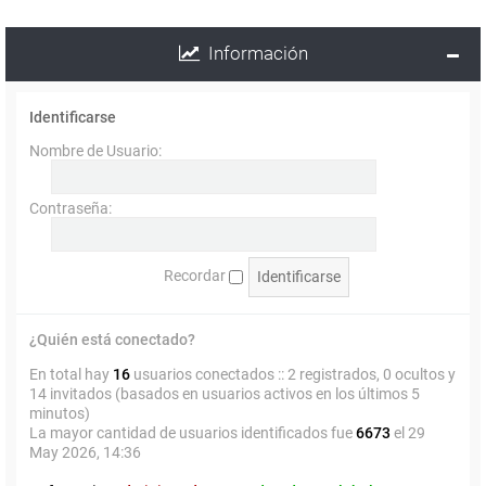
Información
Identificarse
Nombre de Usuario:
Contraseña:
Recordar
¿Quién está conectado?
En total hay
16
usuarios conectados :: 2 registrados, 0 ocultos y
14 invitados (basados en usuarios activos en los últimos 5
minutos)
La mayor cantidad de usuarios identificados fue
6673
el 29
May 2026, 14:36