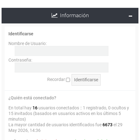
Información
Identificarse
Nombre de Usuario:
Contraseña:
Recordar
¿Quién está conectado?
En total hay
16
usuarios conectados :: 1 registrado, 0 ocultos y
15 invitados (basados en usuarios activos en los últimos 5
minutos)
La mayor cantidad de usuarios identificados fue
6673
el 29
May 2026, 14:36