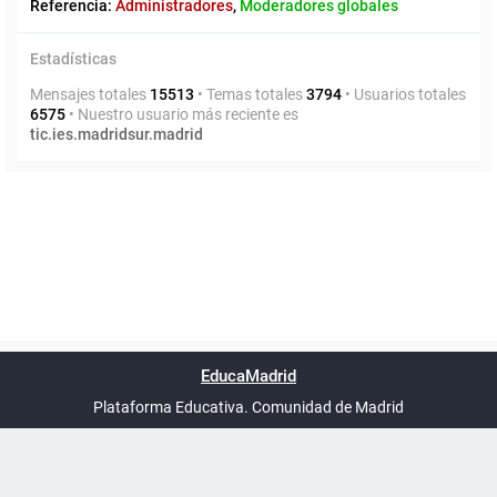
Referencia:
Administradores
,
Moderadores globales
Estadísticas
Mensajes totales
15513
• Temas totales
3794
• Usuarios totales
6575
• Nuestro usuario más reciente es
tic.ies.madridsur.madrid
Powered by
phpBB
™
Índice general
Todos los horarios
Privacidad
Borrar cookies
Condiciones
Contáctanos
EducaMadrid
Traducción al español por
phpBB España
-
son
UTC+02:00
Plataforma Educativa. Comunidad de Madrid
-
Ayuda
(en ventana nueva)
Certificación
Buzó
de
anóni