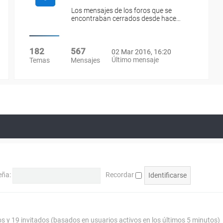
Los mensajes de los foros que se
encontraban cerrados desde hace…
182
567
02 Mar 2016, 16:20
Último mensaje
Temas
Mensajes
eña:
Recordar
os y 19 invitados (basados en usuarios activos en los últimos 5 minutos)