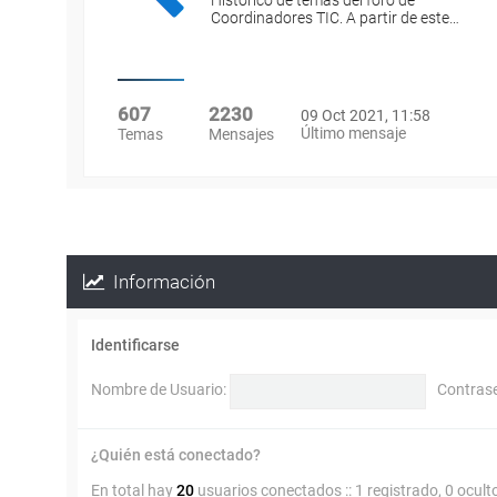
Histórico de temas del foro de
Coordinadores TIC. A partir de este…
607
2230
09 Oct 2021, 11:58
Último mensaje
Temas
Mensajes
Información
Identificarse
Nombre de Usuario:
Contras
¿Quién está conectado?
En total hay
20
usuarios conectados :: 1 registrado, 0 ocult