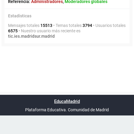
Referencia:
Administradores
,
Moderadores globales
Estadísticas
Mensajes totales
15513
• Temas totales
3794
• Usuarios totales
6575
• Nuestro usuario más reciente es
tic.ies.madridsur.madrid
Powered by
phpBB
™
Índice general
Todos los horarios
Privacidad
Borrar cookies
Condiciones
Contáctanos
EducaMadrid
Traducción al español por
phpBB España
-
son
UTC+02:00
Plataforma Educativa. Comunidad de Madrid
-
Ayuda
(en ventana nueva)
Certificación
Buzó
de
anóni