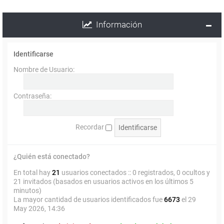
Información
Identificarse
Nombre de Usuario:
Contraseña:
Recordar
¿Quién está conectado?
En total hay
21
usuarios conectados :: 0 registrados, 0 ocultos y
21 invitados (basados en usuarios activos en los últimos 5
minutos)
La mayor cantidad de usuarios identificados fue
6673
el 29
May 2026, 14:36