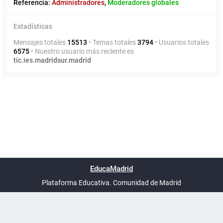
Referencia:
Administradores
,
Moderadores globales
Estadísticas
Mensajes totales
15513
• Temas totales
3794
• Usuarios totales
6575
• Nuestro usuario más reciente es
tic.ies.madridsur.madrid
Powered by
phpBB
™
Índice general
Todos los horarios
Privacidad
Borrar cookies
Condiciones
Contáctanos
EducaMadrid
Traducción al español por
phpBB España
-
son
UTC+02:00
Plataforma Educativa. Comunidad de Madrid
-
Ayuda
(en ventana nueva)
Certificación
Buzó
de
anóni