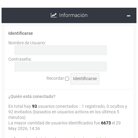
Información
Identificarse
Nombre de Usuario:
Contraseña:
Recordar
¿Quién está conectado?
En total hay
93
usuarios conectados :: 1 registrado, 0 ocultos y
92 invitados (basados en usuarios activos en los últimos 5
minutos)
La mayor cantidad de usuarios identificados fue
6673
el 29
May 2026, 14:36