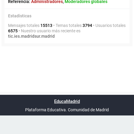
Referencia:
Administradores
,
Moderadores globales
Estadísticas
Mensajes totales
15513
• Temas totales
3794
• Usuarios totales
6575
• Nuestro usuario más reciente es
tic.ies.madridsur.madrid
Powered by
phpBB
™
Índice general
Todos los horarios
Privacidad
Borrar cookies
Condiciones
Contáctanos
EducaMadrid
Traducción al español por
phpBB España
-
son
UTC+02:00
Plataforma Educativa. Comunidad de Madrid
-
Ayuda
(en ventana nueva)
Certificación
Buzó
de
anóni