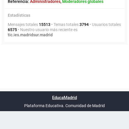
Referencia:
Administradores
,
Moderadores globales
Estadísticas
Mensajes totales
15513
• Temas totales
3794
• Usuarios totales
6575
• Nuestro usuario más reciente es
tic.ies.madridsur.madrid
Powered by
phpBB
™
Índice general
Todos los horarios
Privacidad
Borrar cookies
Condiciones
Contáctanos
EducaMadrid
Traducción al español por
phpBB España
-
son
UTC+02:00
Plataforma Educativa. Comunidad de Madrid
-
Ayuda
(en ventana nueva)
Certificación
Buzó
de
anóni