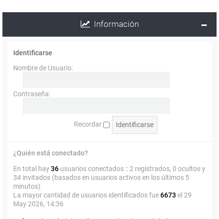
Información
Identificarse
Nombre de Usuario:
Contraseña:
Recordar
¿Quién está conectado?
En total hay
36
usuarios conectados :: 2 registrados, 0 ocultos y
34 invitados (basados en usuarios activos en los últimos 5
minutos)
La mayor cantidad de usuarios identificados fue
6673
el 29
May 2026, 14:36