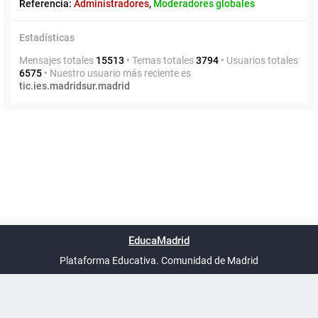
Referencia:
Administradores
,
Moderadores globales
Estadísticas
Mensajes totales
15513
• Temas totales
3794
• Usuarios totales
6575
• Nuestro usuario más reciente es
tic.ies.madridsur.madrid
Powered by
phpBB
™
Índice general
Todos los horarios
Privacidad
Borrar cookies
Condiciones
Contáctanos
EducaMadrid
Traducción al español por
phpBB España
-
son
UTC+02:00
Plataforma Educativa. Comunidad de Madrid
-
Ayuda
(en ventana nueva)
Certificación
Buzó
de
anóni