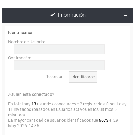
Información
Identificarse
Nombre de Usuario:
Contraseña:
Recordar
¿Quién está conectado?
En total hay
13
usuarios conectados :: 2 registrados, 0 ocultos y
11 invitados (basados en usuarios activos en los últimos 5
minutos)
La mayor cantidad de usuarios identificados fue
6673
el 29
May 2026, 14:36