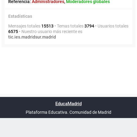
Referencia:
Administradores
,
Moderadores globales
Estadísticas
Mensajes totales
15513
• Temas totales
3794
• Usuarios totales
6575
• Nuestro usuario más reciente es
tic.ies.madridsur.madrid
Powered by
phpBB
™
Índice general
Todos los horarios
Privacidad
Borrar cookies
Condiciones
Contáctanos
EducaMadrid
Traducción al español por
phpBB España
-
son
UTC+02:00
Plataforma Educativa. Comunidad de Madrid
-
Ayuda
(en ventana nueva)
Certificación
Buzó
de
anóni