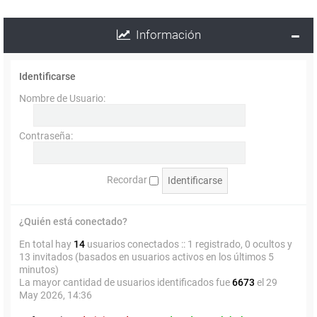
Información
Identificarse
Nombre de Usuario:
Contraseña:
Recordar
¿Quién está conectado?
En total hay
14
usuarios conectados :: 1 registrado, 0 ocultos y
13 invitados (basados en usuarios activos en los últimos 5
minutos)
La mayor cantidad de usuarios identificados fue
6673
el 29
May 2026, 14:36