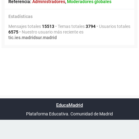
Referencia:
Administradores
,
Moderadores globales
Estadísticas
Mensajes totales
15513
• Temas totales
3794
• Usuarios totales
6575
• Nuestro usuario más reciente es
tic.ies.madridsur.madrid
Powered by
phpBB
™
Índice general
Todos los horarios
Privacidad
Borrar cookies
Condiciones
Contáctanos
EducaMadrid
Traducción al español por
phpBB España
-
son
UTC+02:00
Plataforma Educativa. Comunidad de Madrid
-
Ayuda
(en ventana nueva)
Certificación
Buzó
de
anóni