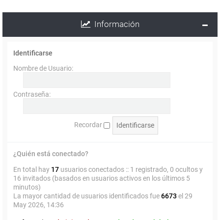
Información
Identificarse
Nombre de Usuario:
Contraseña:
Recordar
¿Quién está conectado?
En total hay
17
usuarios conectados :: 1 registrado, 0 ocultos y
16 invitados (basados en usuarios activos en los últimos 5
minutos)
La mayor cantidad de usuarios identificados fue
6673
el 29
May 2026, 14:36