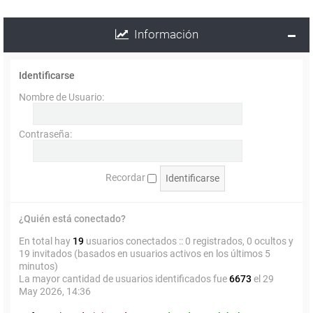
Información
Identificarse
Nombre de Usuario:
Contraseña:
Recordar
¿Quién está conectado?
En total hay
19
usuarios conectados :: 0 registrados, 0 ocultos y
19 invitados (basados en usuarios activos en los últimos 5
minutos)
La mayor cantidad de usuarios identificados fue
6673
el 29
May 2026, 14:36