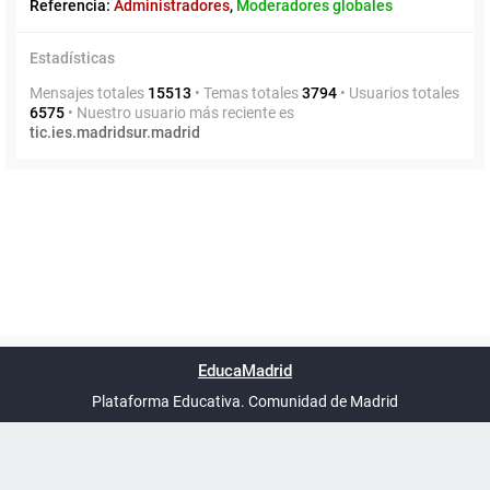
Referencia:
Administradores
,
Moderadores globales
Estadísticas
Mensajes totales
15513
• Temas totales
3794
• Usuarios totales
6575
• Nuestro usuario más reciente es
tic.ies.madridsur.madrid
Powered by
phpBB
™
Índice general
Todos los horarios
Privacidad
Borrar cookies
Condiciones
Contáctanos
EducaMadrid
Traducción al español por
phpBB España
-
son
UTC+02:00
Plataforma Educativa. Comunidad de Madrid
-
Ayuda
(en ventana nueva)
Certificación
Buzó
de
anóni