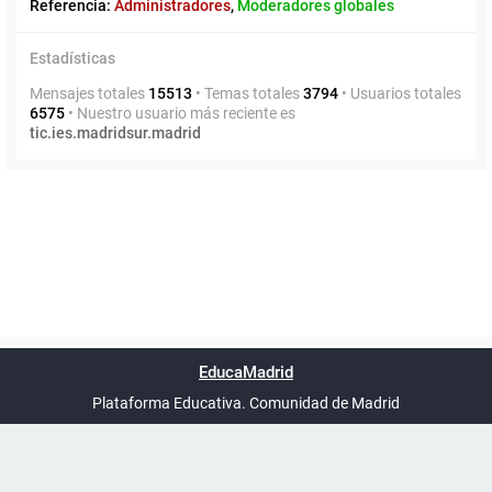
Referencia:
Administradores
,
Moderadores globales
Estadísticas
Mensajes totales
15513
• Temas totales
3794
• Usuarios totales
6575
• Nuestro usuario más reciente es
tic.ies.madridsur.madrid
Powered by
phpBB
™
Índice general
Todos los horarios
Privacidad
Borrar cookies
Condiciones
Contáctanos
EducaMadrid
Traducción al español por
phpBB España
-
son
UTC+02:00
Plataforma Educativa. Comunidad de Madrid
-
Ayuda
(en ventana nueva)
Certificación
Buzó
de
anóni