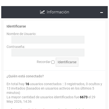
Información
Identificarse
Nombre de Usuario:
Contraseña:
Recordar
¿Quién está conectado?
En total hay
16
usuarios conectados :: 3 registrados, 0 ocultos y
13 invitados (basados en usuarios activos en los últimos 5
minutos)
La mayor cantidad de usuarios identificados fue
6673
el 29
May 2026, 14:36