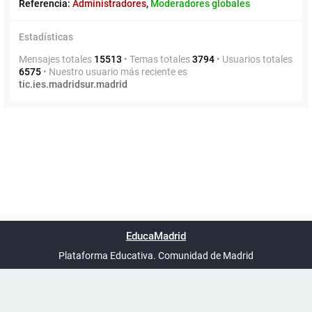
Referencia:
Administradores
,
Moderadores globales
Estadísticas
Mensajes totales
15513
• Temas totales
3794
• Usuarios totales
6575
• Nuestro usuario más reciente es
tic.ies.madridsur.madrid
Powered by
phpBB
™
Índice general
Todos los horarios
Privacidad
Borrar cookies
Condiciones
Contáctanos
EducaMadrid
Traducción al español por
phpBB España
-
son
UTC+02:00
Plataforma Educativa. Comunidad de Madrid
-
Ayuda
(en ventana nueva)
Certificación
Buzó
de
anóni