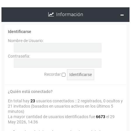
Información
Identificarse
Nombre de Usuario:
Contraseña:
Recordar
¿Quién está conectado?
En total hay
23
usuarios conectados :: 2 registrados, 0 ocultos y
21 invitados (basados en usuarios activos en los últimos 5
minutos)
La mayor cantidad de usuarios identificados fue
6673
el 29
May 2026, 14:36