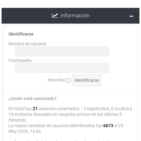
Información
Identificarse
Nombre de Usuario:
Contraseña:
Recordar
¿Quién está conectado?
En total hay
21
usuarios conectados :: 3 registrados, 0 ocultos y
18 invitados (basados en usuarios activos en los últimos 5
minutos)
La mayor cantidad de usuarios identificados fue
6673
el 29
May 2026, 14:36