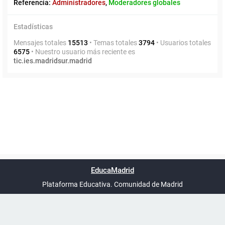
Referencia:
Administradores
,
Moderadores globales
Estadísticas
Mensajes totales
15513
• Temas totales
3794
• Usuarios totales
6575
• Nuestro usuario más reciente es
tic.ies.madridsur.madrid
Powered by
phpBB
™
Índice general
Todos los horarios
Privacidad
Borrar cookies
Condiciones
Contáctanos
EducaMadrid
Traducción al español por
phpBB España
-
son
UTC+02:00
Plataforma Educativa. Comunidad de Madrid
-
Ayuda
(en ventana nueva)
Certificación
Buzó
de
anóni