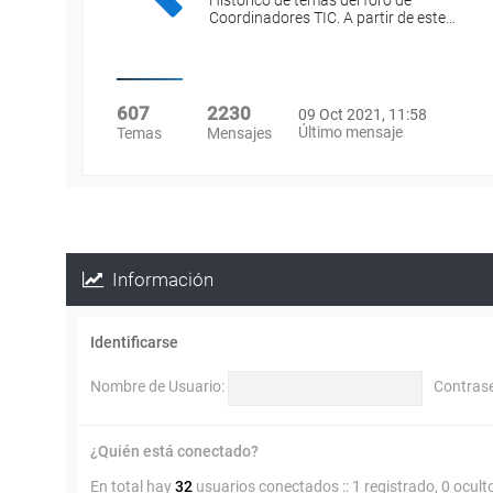
Histórico de temas del foro de
Coordinadores TIC. A partir de este…
607
2230
09 Oct 2021, 11:58
Último mensaje
Temas
Mensajes
Información
Identificarse
Nombre de Usuario:
Contras
¿Quién está conectado?
En total hay
32
usuarios conectados :: 1 registrado, 0 ocult