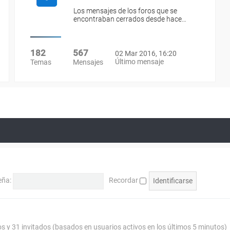
Los mensajes de los foros que se
encontraban cerrados desde hace…
182
567
02 Mar 2016, 16:20
Último mensaje
Temas
Mensajes
eña:
Recordar
os y 31 invitados (basados en usuarios activos en los últimos 5 minutos)