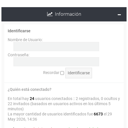
Información
Identificarse
Nombre de Usuario:
Contraseña:
Recordar
¿Quién está conectado?
En total hay
24
usuarios conectados :: 2 registrados, 0 ocultos y
22 invitados (basados en usuarios activos en los últimos 5
minutos)
La mayor cantidad de usuarios identificados fue
6673
el 29
May 2026, 14:36