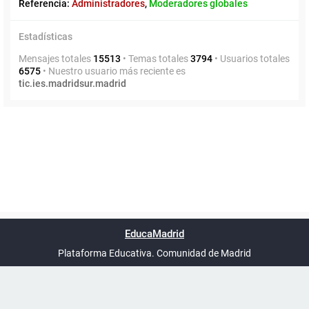
Referencia:
Administradores
,
Moderadores globales
Estadísticas
Mensajes totales
15513
• Temas totales
3794
• Usuarios totales
6575
• Nuestro usuario más reciente es
tic.ies.madridsur.madrid
Powered by
phpBB
™
Índice general
Todos los horarios
Privacidad
Borrar cookies
Condiciones
Contáctanos
EducaMadrid
Traducción al español por
phpBB España
-
son
UTC+02:00
Plataforma Educativa. Comunidad de Madrid
-
Ayuda
(en ventana nueva)
Certificación
Buzó
de
anóni