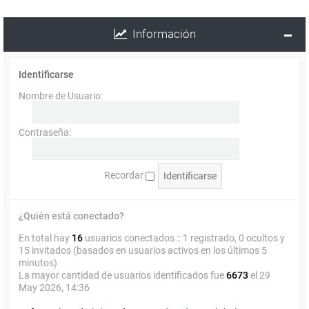
Información
Identificarse
Nombre de Usuario:
Contraseña:
Recordar
¿Quién está conectado?
En total hay
16
usuarios conectados :: 1 registrado, 0 ocultos y
15 invitados (basados en usuarios activos en los últimos 5
minutos)
La mayor cantidad de usuarios identificados fue
6673
el 29
May 2026, 14:36