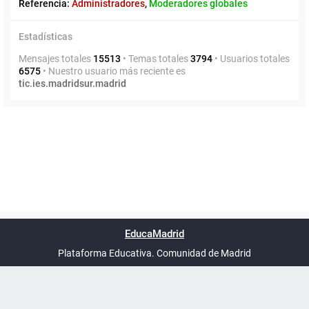
Referencia:
Administradores
,
Moderadores globales
Estadísticas
Mensajes totales
15513
• Temas totales
3794
• Usuarios totales
6575
• Nuestro usuario más reciente es
tic.ies.madridsur.madrid
Powered by
phpBB
™
Índice general
Todos los horarios
Privacidad
Borrar cookies
Condiciones
Contáctanos
EducaMadrid
Traducción al español por
phpBB España
-
son
UTC+02:00
Plataforma Educativa. Comunidad de Madrid
-
Ayuda
(en ventana nueva)
Certificación
Buzó
de
anóni