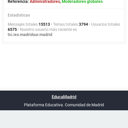
Referencia:
Administradores
,
Moderadores globales
Estadísticas
Mensajes totales
15513
• Temas totales
3794
• Usuarios totales
6575
• Nuestro usuario más reciente es
tic.ies.madridsur.madrid
Powered by
phpBB
™
Índice general
Todos los horarios
Privacidad
Borrar cookies
Condiciones
Contáctanos
EducaMadrid
Traducción al español por
phpBB España
-
son
UTC+02:00
Plataforma Educativa. Comunidad de Madrid
-
Ayuda
(en ventana nueva)
Certificación
Buzó
de
anóni