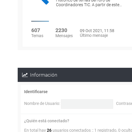
Histórico de temas del foro de
Coordinadores TIC. A partir de este…
607
2230
09 Oct 2021, 11:58
Último mensaje
Temas
Mensajes
Información
Identificarse
Nombre de Usuario:
Contras
¿Quién está conectado?
En total hay
26
usuarios conectados :: 1 registrado, 0 ocult