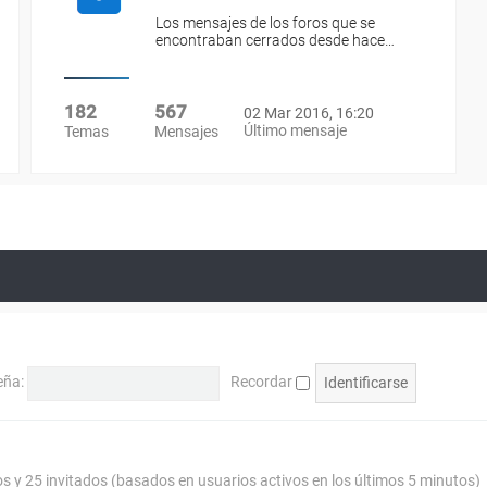
Los mensajes de los foros que se
encontraban cerrados desde hace…
182
567
02 Mar 2016, 16:20
Último mensaje
Temas
Mensajes
eña:
Recordar
os y 25 invitados (basados en usuarios activos en los últimos 5 minutos)