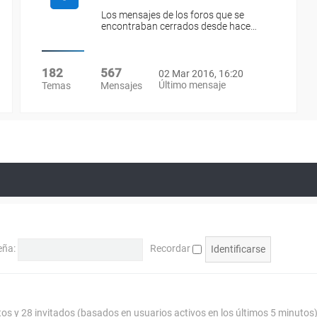
Los mensajes de los foros que se
encontraban cerrados desde hace…
182
567
02 Mar 2016, 16:20
Último mensaje
Temas
Mensajes
eña:
Recordar
tos y 28 invitados (basados en usuarios activos en los últimos 5 minutos