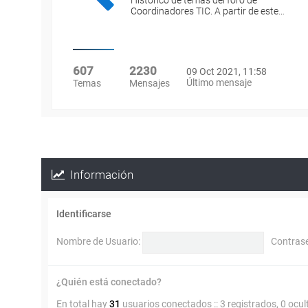
Histórico de temas del foro de
Coordinadores TIC. A partir de este…
607
2230
09 Oct 2021, 11:58
Último mensaje
Temas
Mensajes
Información
Identificarse
Nombre de Usuario:
Contras
¿Quién está conectado?
En total hay
31
usuarios conectados :: 3 registrados, 0 ocul