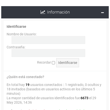
Información
Identificarse
Nombre de Usuario:
Contraseña:
Recordar
¿Quién está conectado?
En total hay
19
usuarios conectados :: 1 registrado, 0 ocultos y
18 invitados (basados en usuarios activos en los últimos 5
minutos)
La mayor cantidad de usuarios identificados fue
6673
el 29
May 2026, 14:36