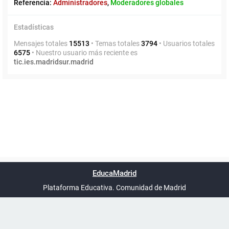
Referencia:
Administradores
,
Moderadores globales
Estadísticas
Mensajes totales
15513
• Temas totales
3794
• Usuarios totales
6575
• Nuestro usuario más reciente es
tic.ies.madridsur.madrid
Powered by
phpBB
™
Índice general
Todos los horarios
Privacidad
Borrar cookies
Condiciones
Contáctanos
EducaMadrid
Traducción al español por
phpBB España
-
son
UTC+02:00
Plataforma Educativa. Comunidad de Madrid
-
Ayuda
(en ventana nueva)
Certificación
Buzó
de
anóni