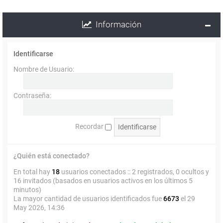
Información
Identificarse
Nombre de Usuario:
Contraseña:
Recordar
¿Quién está conectado?
En total hay
18
usuarios conectados :: 2 registrados, 0 ocultos y
16 invitados (basados en usuarios activos en los últimos 5
minutos)
La mayor cantidad de usuarios identificados fue
6673
el 29
May 2026, 14:36