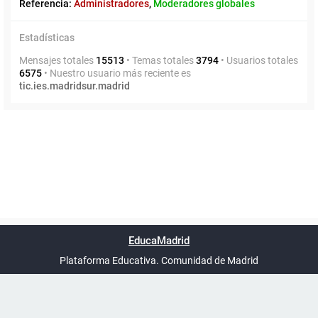
Referencia:
Administradores
,
Moderadores globales
Estadísticas
Mensajes totales
15513
• Temas totales
3794
• Usuarios totales
6575
• Nuestro usuario más reciente es
tic.ies.madridsur.madrid
Powered by
phpBB
™
Índice general
Todos los horarios
Privacidad
Borrar cookies
Condiciones
Contáctanos
EducaMadrid
Traducción al español por
phpBB España
-
son
UTC+02:00
Plataforma Educativa. Comunidad de Madrid
-
Ayuda
(en ventana nueva)
Certificación
Buzó
de
anóni