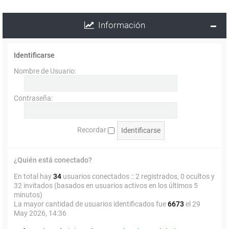
Información
Identificarse
Nombre de Usuario:
Contraseña:
Recordar
¿Quién está conectado?
En total hay
34
usuarios conectados :: 2 registrados, 0 ocultos y
32 invitados (basados en usuarios activos en los últimos 5
minutos)
La mayor cantidad de usuarios identificados fue
6673
el 29
May 2026, 14:36