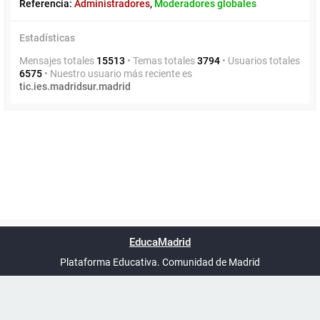
Referencia:
Administradores
,
Moderadores globales
Estadísticas
Mensajes totales
15513
• Temas totales
3794
• Usuarios totales
6575
• Nuestro usuario más reciente es
tic.ies.madridsur.madrid
Powered by
phpBB
™
Índice general
Todos los horarios
Privacidad
Borrar cookies
Condiciones
Contáctanos
EducaMadrid
Traducción al español por
phpBB España
-
son
UTC+02:00
Plataforma Educativa. Comunidad de Madrid
-
Ayuda
(en ventana nueva)
Certificación
Buzó
de
anóni