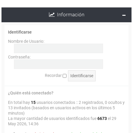
Información
Identificarse
Nombre de Usuario:
Contraseña:
Recordar
¿Quién está conectado?
En total hay
15
usuarios conectados :: 2 registrados, 0 ocultos y
13 invitados (basados en usuarios activos en los últimos 5
minutos)
La mayor cantidad de usuarios identificados fue
6673
el 29
May 2026, 14:36