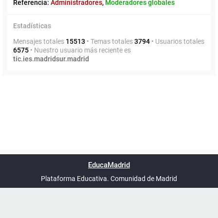
Referencia:
Administradores
,
Moderadores globales
Estadísticas
Mensajes totales
15513
• Temas totales
3794
• Usuarios totales
6575
• Nuestro usuario más reciente es
tic.ies.madridsur.madrid
Powered by
phpBB
™
Índice general
Todos los horarios
Privacidad
Borrar cookies
Condiciones
Contáctanos
EducaMadrid
Traducción al español por
phpBB España
-
son
UTC+02:00
Plataforma Educativa. Comunidad de Madrid
-
Ayuda
(en ventana nueva)
Certificación
Buzó
de
anóni