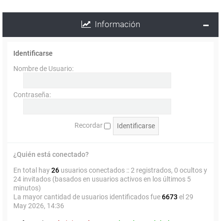
Información
Identificarse
Nombre de Usuario:
Contraseña:
Recordar
¿Quién está conectado?
En total hay
26
usuarios conectados :: 2 registrados, 0 ocultos y
24 invitados (basados en usuarios activos en los últimos 5
minutos)
La mayor cantidad de usuarios identificados fue
6673
el 29
May 2026, 14:36