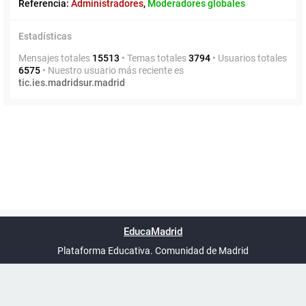
Referencia:
Administradores
,
Moderadores globales
Estadísticas
Mensajes totales
15513
• Temas totales
3794
• Usuarios totales
6575
• Nuestro usuario más reciente es
tic.ies.madridsur.madrid
Powered by
phpBB
™
Índice general
Todos los horarios
Privacidad
Borrar cookies
Condiciones
Contáctanos
EducaMadrid
Traducción al español por
phpBB España
-
son
UTC+02:00
Plataforma Educativa. Comunidad de Madrid
-
Ayuda
(en ventana nueva)
Certificación
Buzó
de
anóni