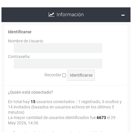
Información
Identificarse
Nombre de Usuario:
Contraseña:
Recordar
¿Quién está conectado?
En total hay
15
usuarios conectados :: 1 registrado, 0 ocultos y
14 invitados (basados en usuarios activos en los últimos 5
minutos)
La mayor cantidad de usuarios identificados fue
6673
el 29
May 2026, 14:36