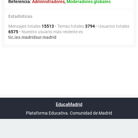
Referencia:
Administradores
,
Moderadores globales
Estadísticas
Mensajes totales
15513
• Temas totales
3794
• Usuarios totales
6575
• Nuestro usuario más reciente es
tic.ies.madridsur.madrid
Powered by
phpBB
™
Índice general
Todos los horarios
Privacidad
Borrar cookies
Condiciones
Contáctanos
EducaMadrid
Traducción al español por
phpBB España
-
son
UTC+02:00
Plataforma Educativa. Comunidad de Madrid
-
Ayuda
(en ventana nueva)
Certificación
Buzó
de
anóni