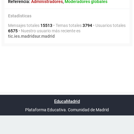
Referencia:
Administradores
,
Moderadores globales
Estadísticas
Mensajes totales
15513
• Temas totales
3794
• Usuarios totales
6575
• Nuestro usuario más reciente es
tic.ies.madridsur.madrid
Powered by
phpBB
™
Índice general
Todos los horarios
Privacidad
Borrar cookies
Condiciones
Contáctanos
EducaMadrid
Traducción al español por
phpBB España
-
son
UTC+02:00
Plataforma Educativa. Comunidad de Madrid
-
Ayuda
(en ventana nueva)
Certificación
Buzó
de
anóni