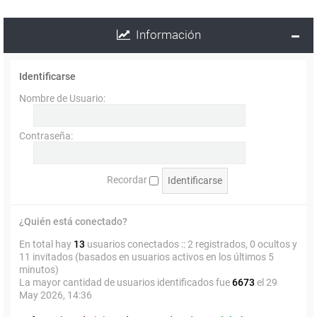
Información
Identificarse
Nombre de Usuario:
Contraseña:
Recordar
¿Quién está conectado?
En total hay
13
usuarios conectados :: 2 registrados, 0 ocultos y
11 invitados (basados en usuarios activos en los últimos 5
minutos)
La mayor cantidad de usuarios identificados fue
6673
el 29
May 2026, 14:36