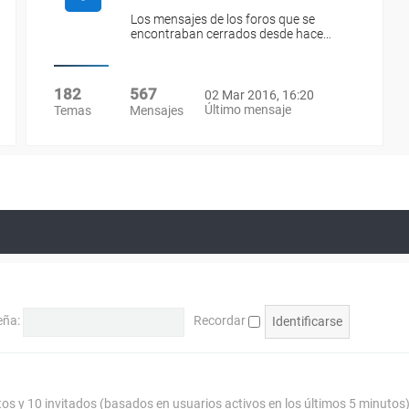
Los mensajes de los foros que se
encontraban cerrados desde hace…
182
567
02 Mar 2016, 16:20
Último mensaje
Temas
Mensajes
eña:
Recordar
tos y 10 invitados (basados en usuarios activos en los últimos 5 minutos