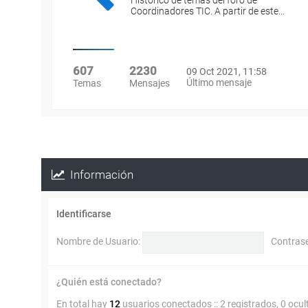
Histórico de temas del foro de
Coordinadores TIC. A partir de este…
607
2230
09 Oct 2021, 11:58
Último mensaje
Temas
Mensajes
Información
Identificarse
Nombre de Usuario:
Contras
¿Quién está conectado?
En total hay
12
usuarios conectados :: 2 registrados, 0 ocul