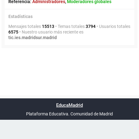
Referencia:
Administradores
,
Moderadores globales
Estadísticas
Mensajes totales
15513
• Temas totales
3794
• Usuarios totales
6575
• Nuestro usuario más reciente es
tic.ies.madridsur.madrid
Powered by
phpBB
™
Índice general
Todos los horarios
Privacidad
Borrar cookies
Condiciones
Contáctanos
EducaMadrid
Traducción al español por
phpBB España
-
son
UTC+02:00
Plataforma Educativa. Comunidad de Madrid
-
Ayuda
(en ventana nueva)
Certificación
Buzó
de
anóni