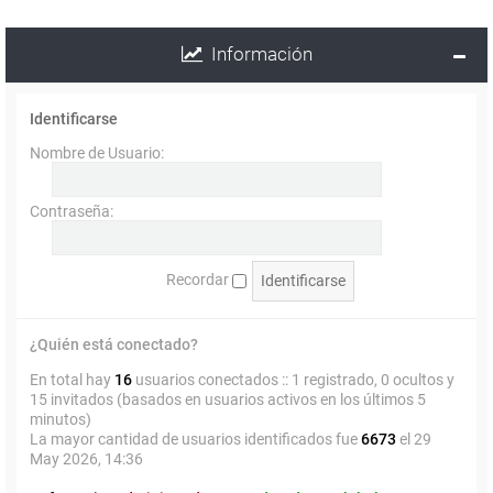
Información
Identificarse
Nombre de Usuario:
Contraseña:
Recordar
¿Quién está conectado?
En total hay
16
usuarios conectados :: 1 registrado, 0 ocultos y
15 invitados (basados en usuarios activos en los últimos 5
minutos)
La mayor cantidad de usuarios identificados fue
6673
el 29
May 2026, 14:36