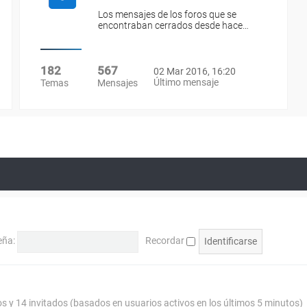
Los mensajes de los foros que se
encontraban cerrados desde hace…
182
567
02 Mar 2016, 16:20
Último mensaje
Temas
Mensajes
eña:
Recordar
os y 14 invitados (basados en usuarios activos en los últimos 5 minutos)