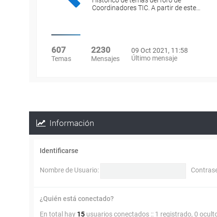
Histórico de temas del foro de
Coordinadores TIC. A partir de este…
607
2230
09 Oct 2021, 11:58
Último mensaje
Temas
Mensajes
Información
Identificarse
Nombre de Usuario:
Contras
¿Quién está conectado?
En total hay
15
usuarios conectados :: 1 registrado, 0 ocult