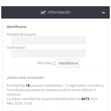
Información
Identificarse
Nombre de Usuario:
Contraseña:
Recordar
¿Quién está conectado?
En total hay
18
usuarios conectados :: 2 registrados, 0 ocultos y
16 invitados (basados en usuarios activos en los últimos 5
minutos)
La mayor cantidad de usuarios identificados fue
6673
el 29
May 2026, 14:36