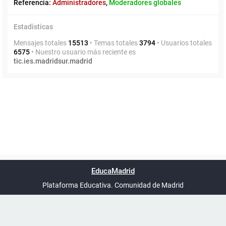
Referencia:
Administradores
,
Moderadores globales
Estadísticas
Mensajes totales
15513
• Temas totales
3794
• Usuarios totales
6575
• Nuestro usuario más reciente es
tic.ies.madridsur.madrid
Powered by
phpBB
™
Índice general
Todos los horarios
Privacidad
Borrar cookies
Condiciones
Contáctanos
EducaMadrid
Traducción al español por
phpBB España
-
son
UTC+02:00
Plataforma Educativa. Comunidad de Madrid
-
Ayuda
(en ventana nueva)
Certificación
Buzó
de
anóni