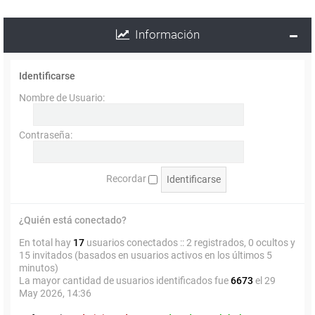
Información
Identificarse
Nombre de Usuario:
Contraseña:
Recordar
¿Quién está conectado?
En total hay
17
usuarios conectados :: 2 registrados, 0 ocultos y
15 invitados (basados en usuarios activos en los últimos 5
minutos)
La mayor cantidad de usuarios identificados fue
6673
el 29
May 2026, 14:36