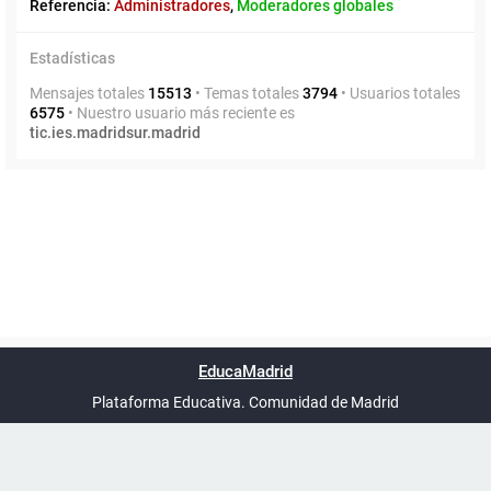
Referencia:
Administradores
,
Moderadores globales
Estadísticas
Mensajes totales
15513
• Temas totales
3794
• Usuarios totales
6575
• Nuestro usuario más reciente es
tic.ies.madridsur.madrid
Powered by
phpBB
™
Índice general
Todos los horarios
Privacidad
Borrar cookies
Condiciones
Contáctanos
EducaMadrid
Traducción al español por
phpBB España
-
son
UTC+02:00
Plataforma Educativa. Comunidad de Madrid
-
Ayuda
(en ventana nueva)
Certificación
Buzó
de
anóni