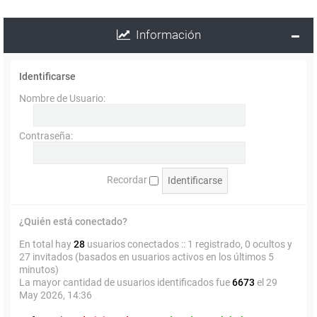
Información
Identificarse
Nombre de Usuario:
Contraseña:
Recordar
¿Quién está conectado?
En total hay
28
usuarios conectados :: 1 registrado, 0 ocultos y
27 invitados (basados en usuarios activos en los últimos 5
minutos)
La mayor cantidad de usuarios identificados fue
6673
el 29
May 2026, 14:36