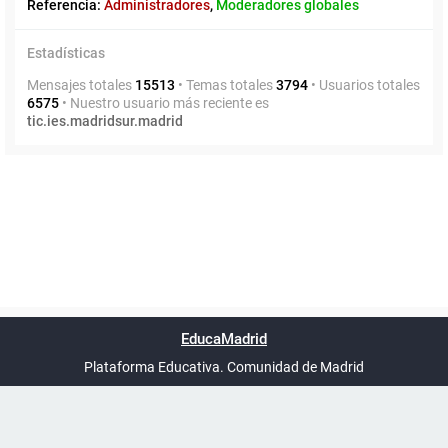
Referencia:
Administradores
,
Moderadores globales
Estadísticas
Mensajes totales
15513
• Temas totales
3794
• Usuarios totales
6575
• Nuestro usuario más reciente es
tic.ies.madridsur.madrid
Powered by
phpBB
™
Índice general
Todos los horarios
Privacidad
Borrar cookies
Condiciones
Contáctanos
EducaMadrid
Traducción al español por
phpBB España
-
son
UTC+02:00
Plataforma Educativa. Comunidad de Madrid
-
Ayuda
(en ventana nueva)
Certificación
Buzó
de
anóni