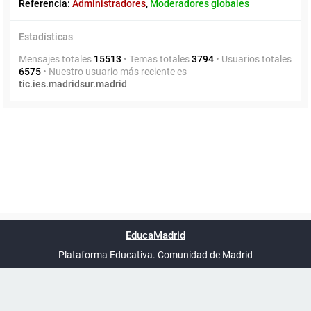
Referencia:
Administradores
,
Moderadores globales
Estadísticas
Mensajes totales
15513
• Temas totales
3794
• Usuarios totales
6575
• Nuestro usuario más reciente es
tic.ies.madridsur.madrid
Powered by
phpBB
™
Índice general
Todos los horarios
Privacidad
Borrar cookies
Condiciones
Contáctanos
EducaMadrid
Traducción al español por
phpBB España
-
son
UTC+02:00
Plataforma Educativa. Comunidad de Madrid
-
Ayuda
(en ventana nueva)
Certificación
Buzó
de
anóni