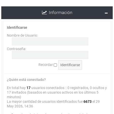
Información
Identificarse
Nombre de Usuario:
Contraseña:
Recordar
¿Quién está conectado?
En total hay
17
usuarios conectados :: 0 registrados, 0 ocultos y
17 invitados (basados en usuarios activos en los últimos 5
minutos)
La mayor cantidad de usuarios identificados fue
6673
el 29
May 2026, 14:36