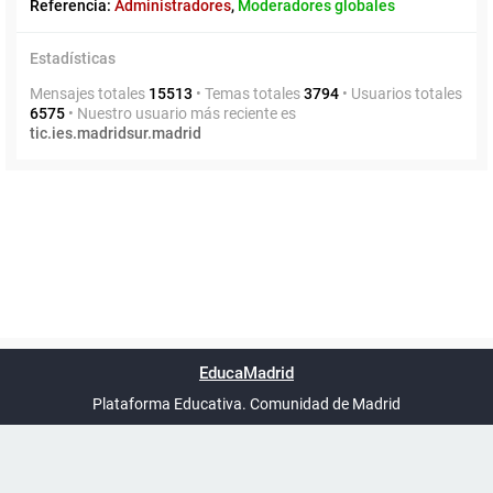
Referencia:
Administradores
,
Moderadores globales
Estadísticas
Mensajes totales
15513
• Temas totales
3794
• Usuarios totales
6575
• Nuestro usuario más reciente es
tic.ies.madridsur.madrid
Powered by
phpBB
™
Índice general
Todos los horarios
Privacidad
Borrar cookies
Condiciones
Contáctanos
EducaMadrid
Traducción al español por
phpBB España
-
son
UTC+02:00
Plataforma Educativa. Comunidad de Madrid
-
Ayuda
(en ventana nueva)
Certificación
Buzó
de
anóni