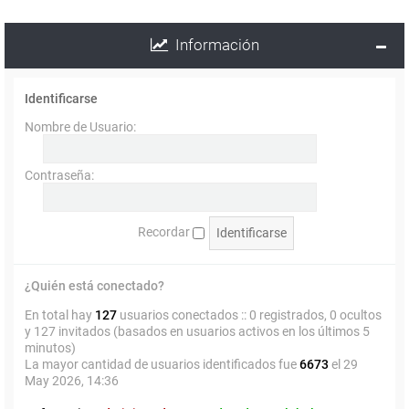
Información
Identificarse
Nombre de Usuario:
Contraseña:
Recordar
¿Quién está conectado?
En total hay
127
usuarios conectados :: 0 registrados, 0 ocultos
y 127 invitados (basados en usuarios activos en los últimos 5
minutos)
La mayor cantidad de usuarios identificados fue
6673
el 29
May 2026, 14:36