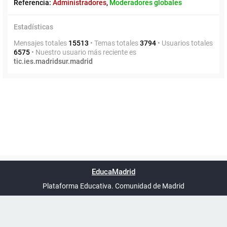
Referencia:
Administradores
,
Moderadores globales
Estadísticas
Mensajes totales
15513
• Temas totales
3794
• Usuarios totales
6575
• Nuestro usuario más reciente es
tic.ies.madridsur.madrid
Powered by
phpBB
™
Índice general
Todos los horarios
Privacidad
Borrar cookies
Condiciones
Contáctanos
EducaMadrid
Traducción al español por
phpBB España
-
son
UTC+02:00
Plataforma Educativa. Comunidad de Madrid
-
Ayuda
(en ventana nueva)
Certificación
Buzó
de
anóni