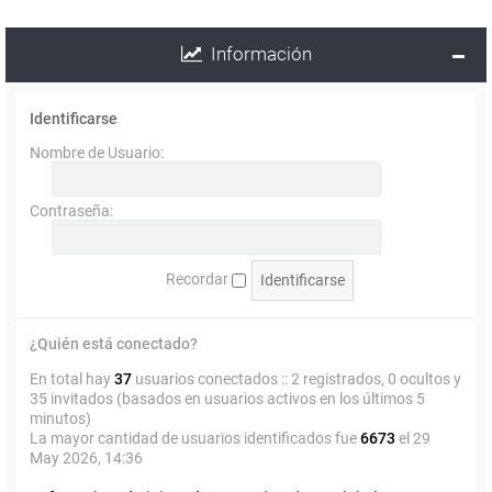
Información
Identificarse
Nombre de Usuario:
Contraseña:
Recordar
¿Quién está conectado?
En total hay
37
usuarios conectados :: 2 registrados, 0 ocultos y
35 invitados (basados en usuarios activos en los últimos 5
minutos)
La mayor cantidad de usuarios identificados fue
6673
el 29
May 2026, 14:36