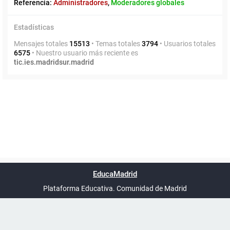
Referencia:
Administradores
,
Moderadores globales
Estadísticas
Mensajes totales
15513
• Temas totales
3794
• Usuarios totales
6575
• Nuestro usuario más reciente es
tic.ies.madridsur.madrid
Powered by
phpBB
™
Índice general
Todos los horarios
Privacidad
Borrar cookies
Condiciones
Contáctanos
EducaMadrid
Traducción al español por
phpBB España
-
son
UTC+02:00
Plataforma Educativa. Comunidad de Madrid
-
Ayuda
(en ventana nueva)
Certificación
Buzó
de
anóni