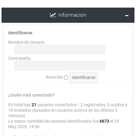
Información
Identificarse
Nombre de Usuario:
Contraseña:
Recordar
¿Quién está conectado?
En total hay
21
usuarios conectados :: 2 registrados, 0 ocultos y
19 invitados (basados en usuarios activos en los últimos 5
minutos)
La mayor cantidad de usuarios identificados fue
6673
el 29
May 2026, 14:36