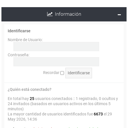
Información
Identificarse
Nombre de Usuario:
Contraseña:
Recordar
¿Quién está conectado?
En total hay
25
usuarios conectados :: 1 registrado, 0 ocultos y
24 invitados (basados en usuarios activos en los últimos 5
minutos)
La mayor cantidad de usuarios identificados fue
6673
el 29
May 2026, 14:36