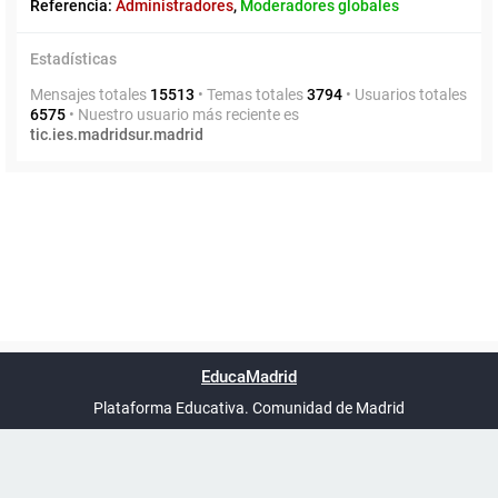
Referencia:
Administradores
,
Moderadores globales
Estadísticas
Mensajes totales
15513
• Temas totales
3794
• Usuarios totales
6575
• Nuestro usuario más reciente es
tic.ies.madridsur.madrid
Powered by
phpBB
™
Índice general
Todos los horarios
Privacidad
Borrar cookies
Condiciones
Contáctanos
EducaMadrid
Traducción al español por
phpBB España
-
son
UTC+02:00
Plataforma Educativa. Comunidad de Madrid
-
Ayuda
(en ventana nueva)
Certificación
Buzó
de
anóni