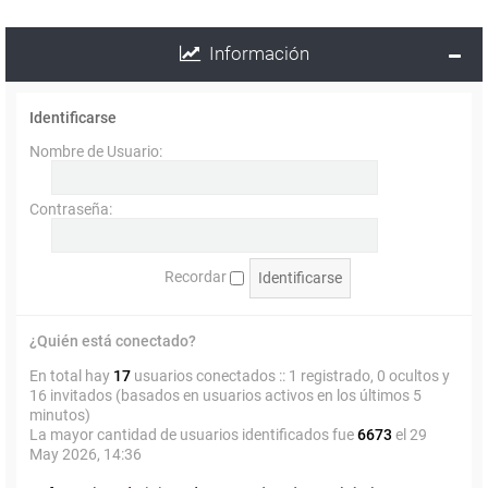
Información
Identificarse
Nombre de Usuario:
Contraseña:
Recordar
¿Quién está conectado?
En total hay
17
usuarios conectados :: 1 registrado, 0 ocultos y
16 invitados (basados en usuarios activos en los últimos 5
minutos)
La mayor cantidad de usuarios identificados fue
6673
el 29
May 2026, 14:36