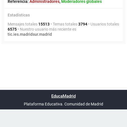
Referencia:
Administradores
,
Moderadores globales
Estadísticas
Mensajes totales
15513
• Temas totales
3794
• Usuarios totales
6575
• Nuestro usuario más reciente es
tic.ies.madridsur.madrid
Powered by
phpBB
™
Índice general
Todos los horarios
Privacidad
Borrar cookies
Condiciones
Contáctanos
EducaMadrid
Traducción al español por
phpBB España
-
son
UTC+02:00
Plataforma Educativa. Comunidad de Madrid
-
Ayuda
(en ventana nueva)
Certificación
Buzó
de
anóni