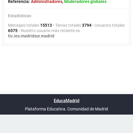
Referencia:
Administradores
,
Moderadores globales
Estadísticas
Mensajes totales
15513
• Temas totales
3794
• Usuarios totales
6575
• Nuestro usuario más reciente es
tic.ies.madridsur.madrid
Powered by
phpBB
™
Índice general
Todos los horarios
Privacidad
Borrar cookies
Condiciones
Contáctanos
EducaMadrid
Traducción al español por
phpBB España
-
son
UTC+02:00
Plataforma Educativa. Comunidad de Madrid
-
Ayuda
(en ventana nueva)
Certificación
Buzó
de
anóni