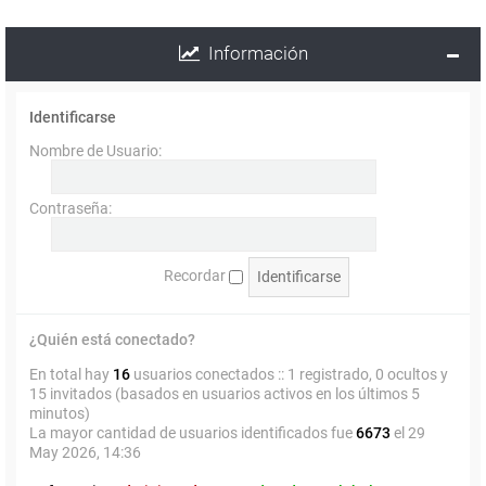
Información
Identificarse
Nombre de Usuario:
Contraseña:
Recordar
¿Quién está conectado?
En total hay
16
usuarios conectados :: 1 registrado, 0 ocultos y
15 invitados (basados en usuarios activos en los últimos 5
minutos)
La mayor cantidad de usuarios identificados fue
6673
el 29
May 2026, 14:36