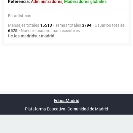
Referencia:
Administradores
,
Moderadores globales
Estadísticas
Mensajes totales
15513
• Temas totales
3794
• Usuarios totales
6575
• Nuestro usuario más reciente es
tic.ies.madridsur.madrid
Powered by
phpBB
™
Índice general
Todos los horarios
Privacidad
Borrar cookies
Condiciones
Contáctanos
EducaMadrid
Traducción al español por
phpBB España
-
son
UTC+02:00
Plataforma Educativa. Comunidad de Madrid
-
Ayuda
(en ventana nueva)
Certificación
Buzó
de
anóni