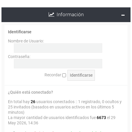
Información
Identificarse
Nombre de Usuario:
Contraseña:
Recordar
¿Quién está conectado?
En total hay
26
usuarios conectados :: 1 registrado, 0 ocultos y
25 invitados (basados en usuarios activos en los últimos 5
minutos)
La mayor cantidad de usuarios identificados fue
6673
el 29
May 2026, 14:36