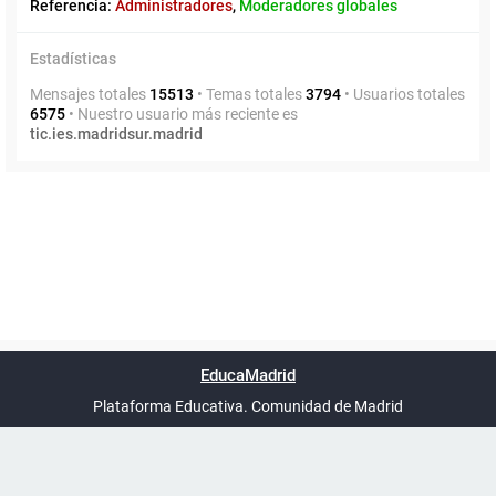
Referencia:
Administradores
,
Moderadores globales
Estadísticas
Mensajes totales
15513
• Temas totales
3794
• Usuarios totales
6575
• Nuestro usuario más reciente es
tic.ies.madridsur.madrid
Powered by
phpBB
™
Índice general
Todos los horarios
Privacidad
Borrar cookies
Condiciones
Contáctanos
EducaMadrid
Traducción al español por
phpBB España
-
son
UTC+02:00
Plataforma Educativa. Comunidad de Madrid
-
Ayuda
(en ventana nueva)
Certificación
Buzó
de
anóni