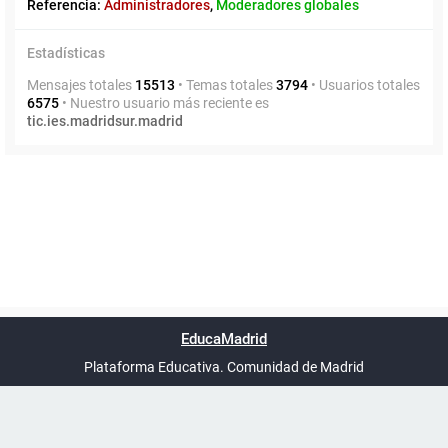
Referencia:
Administradores
,
Moderadores globales
Estadísticas
Mensajes totales
15513
• Temas totales
3794
• Usuarios totales
6575
• Nuestro usuario más reciente es
tic.ies.madridsur.madrid
Powered by
phpBB
™
Índice general
Todos los horarios
Privacidad
Borrar cookies
Condiciones
Contáctanos
EducaMadrid
Traducción al español por
phpBB España
-
son
UTC+02:00
Plataforma Educativa. Comunidad de Madrid
-
Ayuda
(en ventana nueva)
Certificación
Buzó
de
anóni