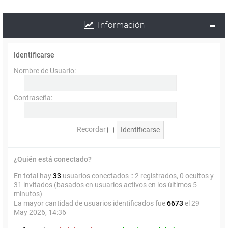
Información
Identificarse
Nombre de Usuario:
Contraseña:
Recordar
¿Quién está conectado?
En total hay
33
usuarios conectados :: 2 registrados, 0 ocultos y
31 invitados (basados en usuarios activos en los últimos 5
minutos)
La mayor cantidad de usuarios identificados fue
6673
el 29
May 2026, 14:36